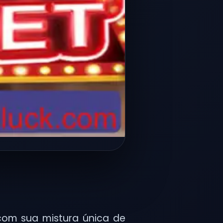
com sua mistura única de