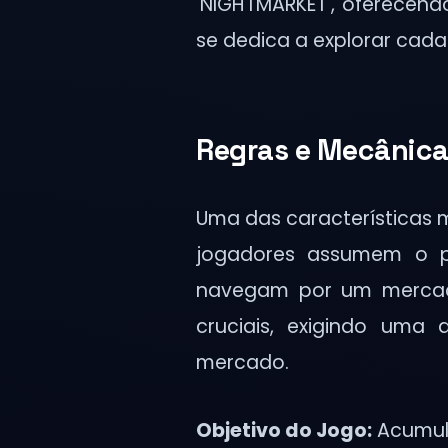
'NIGHTMARKET', oferecen
se dedica a explorar cada
Regras e Mecânica
Uma das características 
jogadores assumem o p
navegam por um mercado 
cruciais, exigindo uma
mercado.
Objetivo do Jogo:
Acumula