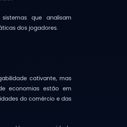
 sistemas que analisam
áticas dos jogadores.
abilidade cativante, mas
de economias estão em
xidades do comércio e das