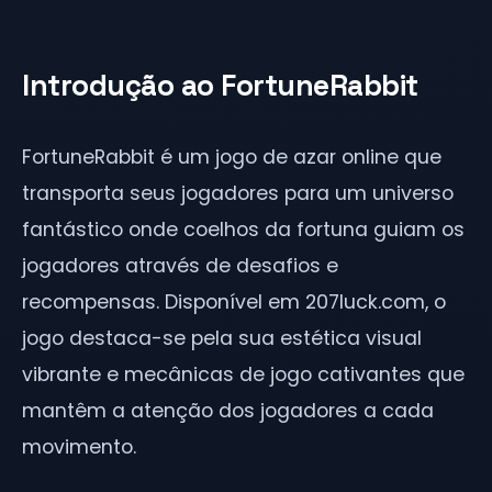
Introdução ao FortuneRabbit
FortuneRabbit é um jogo de azar online que
transporta seus jogadores para um universo
fantástico onde coelhos da fortuna guiam os
jogadores através de desafios e
recompensas. Disponível em 207luck.com, o
jogo destaca-se pela sua estética visual
vibrante e mecânicas de jogo cativantes que
mantêm a atenção dos jogadores a cada
movimento.