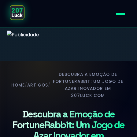
DESCUBRA A EMOÇÃO DE
FORTUNERABBIT: UM JOGO DE
HOME
/
ARTIGOS
/
AZAR INOVADOR EM
207LUCK.COM
Descubra a Emoção de
FortuneRabbit: Um Jogo de
Azar Inovador em