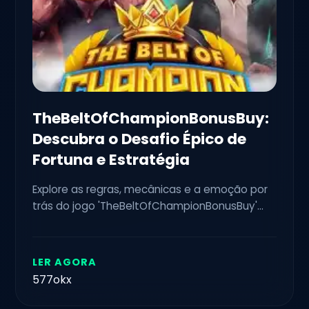
TheBeltOfChampionBonusBuy:
Descubra o Desafio Épico de
Fortuna e Estratégia
Explore as regras, mecânicas e a emoção por
trás do jogo 'TheBeltOfChampionBonusBuy'
com foco em eventos atuais.
LER AGORA
577okx