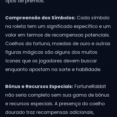
tipos de prêmios.
Compreensão dos Símbolos:
Cada símbolo
na roleta tem um significado específico e um
valor em termos de recompensas potenciais.
Coelhos da fortuna, moedas de ouro e outras
figuras mágicas são alguns dos muitos
ícones que os jogadores devem buscar
enquanto apostam na sorte e habilidade.
Bônus e Recursos Especiais:
FortuneRabbit
não seria completo sem sua gama de bônus
e recursos especiais. A presença do coelho
dourado traz recompensas adicionais,