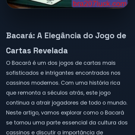
Bacará: A Elegância do Jogo de
Cartas Revelada
O Bacará é um dos jogos de cartas mais
sofisticados e intrigantes encontrados nos
cassinos modernos. Com uma história rica
que remonta a séculos atrás, este jogo
continua a atrair jogadores de todo o mundo.
Neste artigo, vamos explorar como o Bacará
se tornou uma parte essencial da cultura dos
cassinos e discutir a importância de