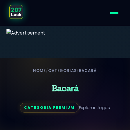
HOME
/
CATEGORIAS
/
BACARÁ
Bacará
Explorar Jogos
CATEGORIA PREMIUM