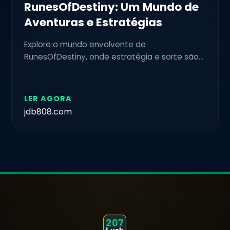
RunesOfDestiny: Um Mundo de
Aventuras e Estratégias
Explore o mundo envolvente de
RunesOfDestiny, onde estratégia e sorte são
essenciais para a vitória.
LER AGORA
jdb808.com