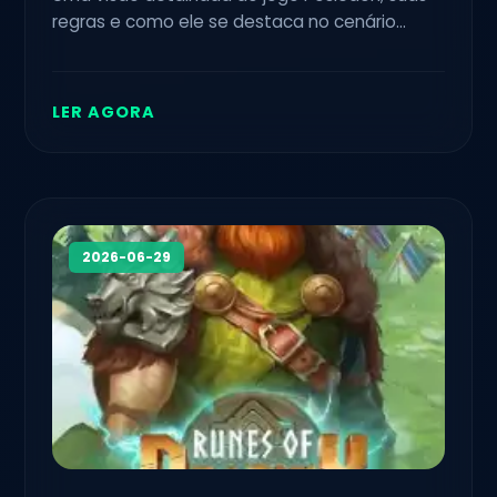
regras e como ele se destaca no cenário
atual.
LER AGORA
2026-06-29