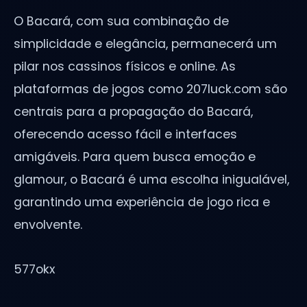
O Bacará, com sua combinação de
simplicidade e elegância, permanecerá um
pilar nos cassinos físicos e online. As
plataformas de jogos como 207luck.com são
centrais para a propagação do Bacará,
oferecendo acesso fácil e interfaces
amigáveis. Para quem busca emoção e
glamour, o Bacará é uma escolha inigualável,
garantindo uma experiência de jogo rica e
envolvente.
577okx