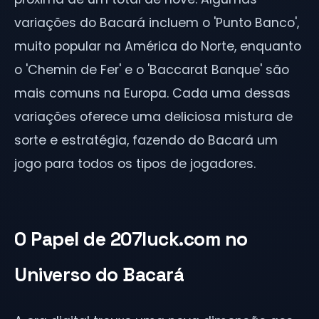
variações do Bacará incluem o 'Punto Banco',
muito popular na América do Norte, enquanto
o 'Chemin de Fer' e o 'Baccarat Banque' são
mais comuns na Europa. Cada uma dessas
variações oferece uma deliciosa mistura de
sorte e estratégia, fazendo do Bacará um
jogo para todos os tipos de jogadores.
O Papel de 207luck.com no
Universo do Bacará