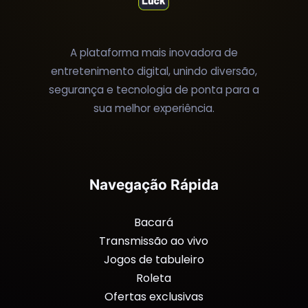
A plataforma mais inovadora de
entretenimento digital, unindo diversão,
segurança e tecnologia de ponta para a
sua melhor experiência.
Navegação Rápida
Bacará
Transmissão ao vivo
Jogos de tabuleiro
Roleta
Ofertas exclusivas