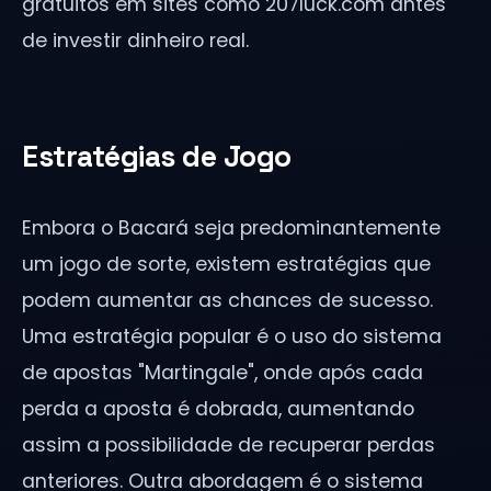
gratuitos em sites como 207luck.com antes
de investir dinheiro real.
Estratégias de Jogo
Embora o Bacará seja predominantemente
um jogo de sorte, existem estratégias que
podem aumentar as chances de sucesso.
Uma estratégia popular é o uso do sistema
de apostas "Martingale", onde após cada
perda a aposta é dobrada, aumentando
assim a possibilidade de recuperar perdas
anteriores. Outra abordagem é o sistema