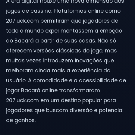
A era digital trouxe uma nova dimensão aos
jogos de cassino. Plataformas online como
207luck.com
permitiram que jogadores de
todo o mundo experimentassem a emoção
do Bacará a partir de suas casas. Não só
oferecem versões clássicas do jogo, mas
muitas vezes introduzem inovações que
melhoram ainda mais a experiência do
usuário. A comodidade e a acessibilidade de
jogar Bacará online transformaram
207luck.com em um destino popular para
jogadores que buscam diversão e potencial
de ganhos.