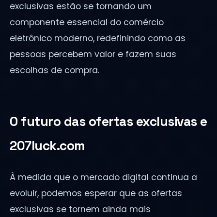
exclusivas estão se tornando um
componente essencial do comércio
eletrônico moderno, redefinindo como as
pessoas percebem valor e fazem suas
escolhas de compra.
O futuro das ofertas exclusivas e
207luck.com
À medida que o mercado digital continua a
evoluir, podemos esperar que as ofertas
exclusivas se tornem ainda mais