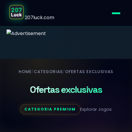
577okx
207luck.com
HOME
/
CATEGORIAS
/
OFERTAS EXCLUSIVAS
Ofertas exclusivas
Explorar Jogos
CATEGORIA PREMIUM