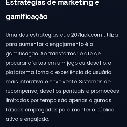
Estratégias de marketing e
gamificação
Uma das estratégias que 207luck.com utiliza
para aumentar o engajamento é a
gamificação. Ao transformar o ato de
procurar ofertas em um jogo ou desafio, a
plataforma torna a experiência do usuário
mais interativa e envolvente. Sistemas de
recompensa, desafios pontuais e promoções
limitadas por tempo são apenas algumas
táticas empregadas para manter o público
ativo e engajado.