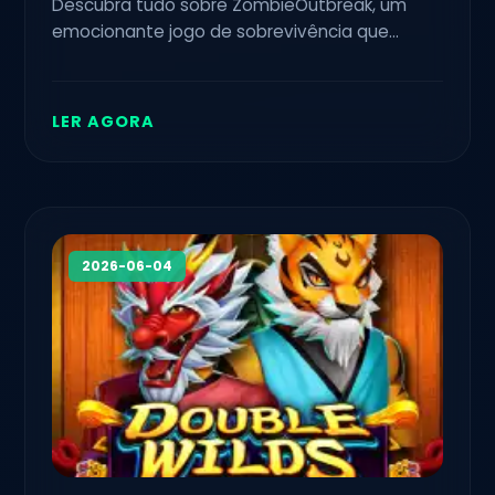
Descubra tudo sobre ZombieOutbreak, um
emocionante jogo de sobrevivência que
combina estratégia e ação em um cenário
pós-apocalíptico.
LER AGORA
2026-06-04