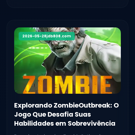
2026-05-28
jdb808.com
Explorando ZombieOutbreak: O
Jogo Que Desafia Suas
Habilidades em Sobrevivência