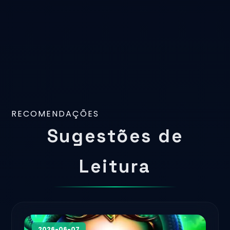
RECOMENDAÇÕES
Sugestões de
Leitura
2026-06-07