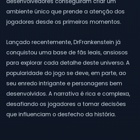
desenvolvedores conseguiram criar um
ambiente único que prende a atenção dos
jogadores desde os primeiros momentos.
Lançado recentemente, DrFrankenstein já
conquistou uma base de fãs leais, ansiosos
para explorar cada detalhe deste universo. A
popularidade do jogo se deve, em parte, ao
seu enredo intrigante e personagens bem
desenvolvidos. A narrativa é rica e complexa,
desafiando os jogadores a tomar decisões
que influenciam o desfecho da história.