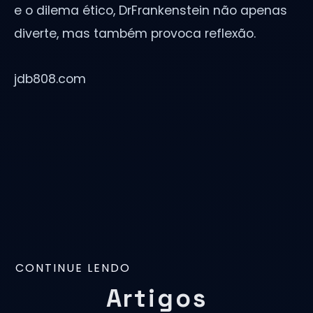
e o dilema ético, DrFrankenstein não apenas
diverte, mas também provoca reflexão.
jdb808.com
CONTINUE LENDO
Artigos