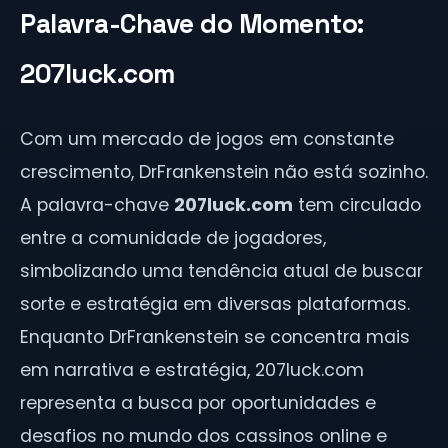
Palavra-Chave do Momento:
207luck.com
Com um mercado de jogos em constante
crescimento, DrFrankenstein não está sozinho.
A palavra-chave
207luck.com
tem circulado
entre a comunidade de jogadores,
simbolizando uma tendência atual de buscar
sorte e estratégia em diversas plataformas.
Enquanto DrFrankenstein se concentra mais
em narrativa e estratégia, 207luck.com
representa a busca por oportunidades e
desafios no mundo dos cassinos online e