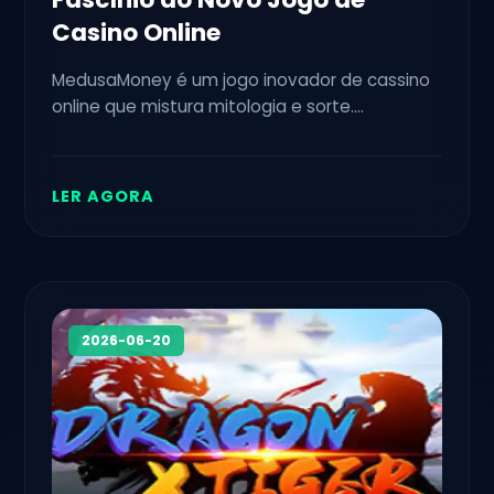
Casino Online
MedusaMoney é um jogo inovador de cassino
online que mistura mitologia e sorte.
Idealizado para encantar jogadores
contemporâneos, oferece uma experiência
única em jogabilidade e recompensa.
LER AGORA
2026-06-20