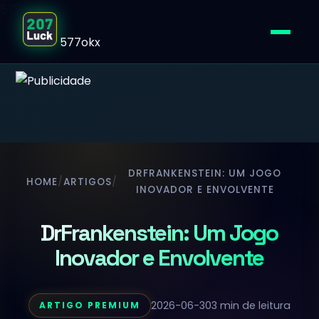
577okx
577okx
DRFRANKENSTEIN: UM JOGO
HOME
/
ARTIGOS
/
INOVADOR E ENVOLVENTE
DrFrankenstein: Um Jogo
Inovador e Envolvente
2026-06-30
3 min de leitura
ARTIGO PREMIUM