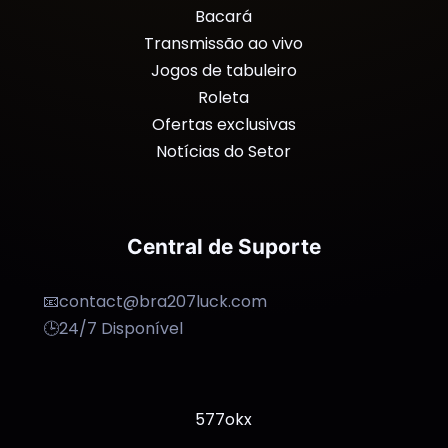
Bacará
Transmissão ao vivo
Jogos de tabuleiro
Roleta
Ofertas exclusivas
Notícias do Setor
Central de Suporte
📧
contact@bra207luck.com
🕒
24/7 Disponível
577okx