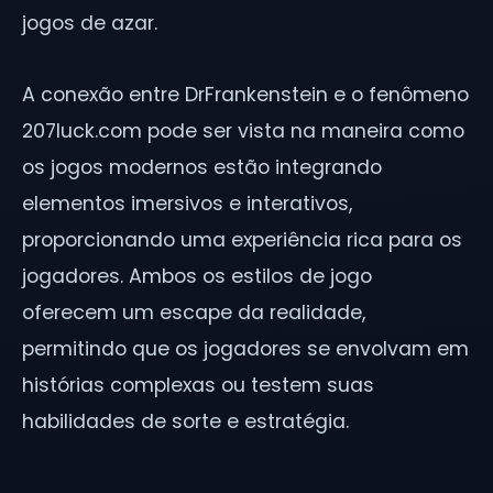
jogos de azar.
A conexão entre DrFrankenstein e o fenômeno
207luck.com pode ser vista na maneira como
os jogos modernos estão integrando
elementos imersivos e interativos,
proporcionando uma experiência rica para os
jogadores. Ambos os estilos de jogo
oferecem um escape da realidade,
permitindo que os jogadores se envolvam em
histórias complexas ou testem suas
habilidades de sorte e estratégia.