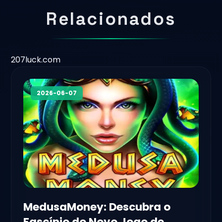
Relacionados
207luck.com
2026-06-07
MedusaMoney: Descubra o
Fascínio do Novo Jogo de