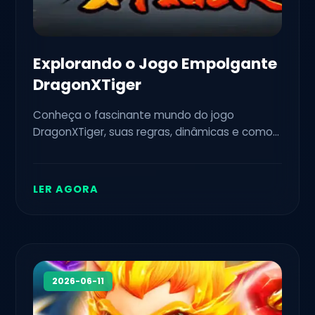
Explorando o Jogo Empolgante
DragonXTiger
Conheça o fascinante mundo do jogo
DragonXTiger, suas regras, dinâmicas e como
ele está conquistando os jogadores em todo
o mundo.
LER AGORA
2026-06-11