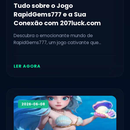
Tudo sobre o Jogo
RapidGems777 e a Sua
Conexão com 207luck.com
Descubra o emocionante mundo de
RapidGems777, um jogo cativante que
combina velocidade e estratégia, enquanto
exploramos as suas regras, introdução e
conexões com 207luck.com.
LER AGORA
2026-06-08