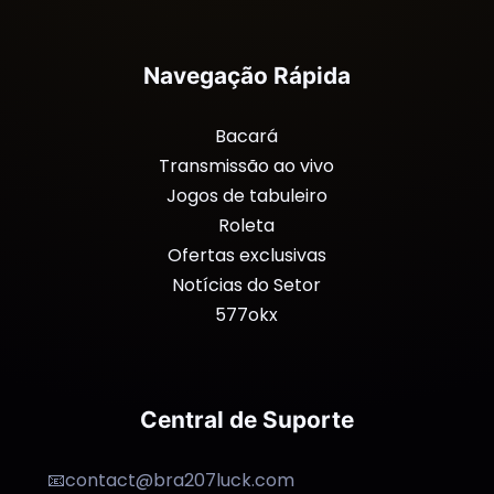
Navegação Rápida
Bacará
Transmissão ao vivo
Jogos de tabuleiro
Roleta
Ofertas exclusivas
Notícias do Setor
577okx
Central de Suporte
📧
contact@bra207luck.com