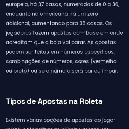
europeia, há 37 casas, numeradas de 0 a 36,
enquanto na americana há um zero
adicional, aumentando para 38 casas. Os
jogadores fazem apostas com base em onde
acreditam que a bola vai parar. As apostas
podem ser feitas em números específicos,
combinações de números, cores (vermelho
ou preto) ou se o número será par ou ímpar.
Tipos de Apostas na Roleta
Existem várias opções de apostas ao jogar