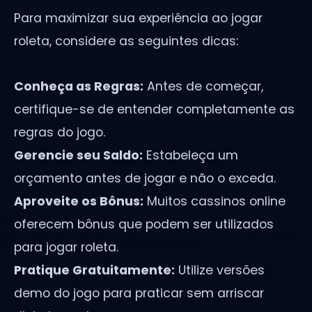
Para maximizar sua experiência ao jogar
roleta, considere as seguintes dicas:
Conheça as Regras:
Antes de começar,
certifique-se de entender completamente as
regras do jogo.
Gerencie seu Saldo:
Estabeleça um
orçamento antes de jogar e não o exceda.
Aproveite os Bônus:
Muitos cassinos online
oferecem bônus que podem ser utilizados
para jogar roleta.
Pratique Gratuitamente:
Utilize versões
demo do jogo para praticar sem arriscar