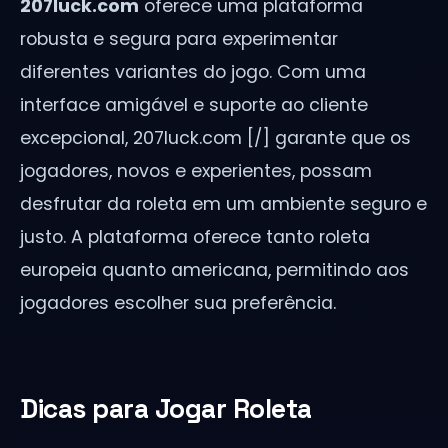
207luck.com
oferece uma plataforma
robusta e segura para experimentar
diferentes variantes do jogo. Com uma
interface amigável e suporte ao cliente
excepcional, 207luck.com [/] garante que os
jogadores, novos e experientes, possam
desfrutar da roleta em um ambiente seguro e
justo. A plataforma oferece tanto roleta
europeia quanto americana, permitindo aos
jogadores escolher sua preferência.
Dicas para Jogar Roleta