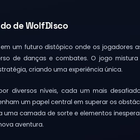
do de WolfDisco
em um futuro distópico onde os jogadores 
rso de danças e combates. O jogo mistura
tratégia, criando uma experiência única.
r diversos níveis, cada um mais desafiado
nham um papel central em superar os obstácu
a uma camada de sorte e elementos inespera
nova aventura.