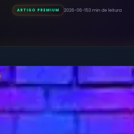
2026-06-15
3 min de leitura
ARTIGO PREMIUM