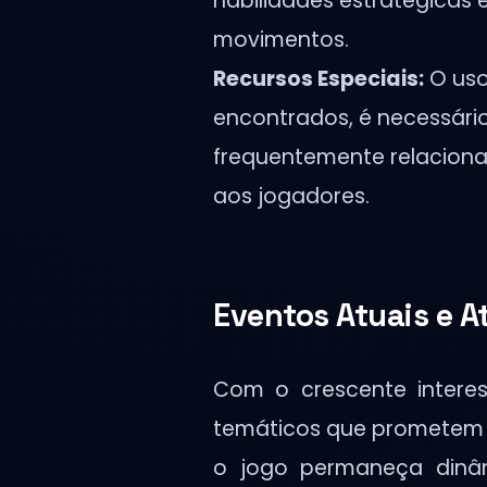
habilidades estratégicas 
movimentos.
Recursos Especiais:
O uso
encontrados, é necessário
frequentemente relacion
aos jogadores.
Eventos Atuais e A
Com o crescente interes
temáticos que prometem e
o jogo permaneça dinâmi