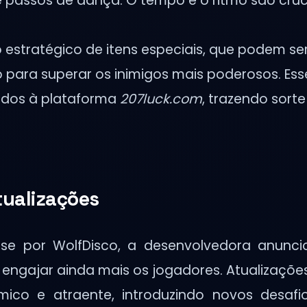
e passos de dança. O tempo e o ritmo são cruc
 estratégico de itens especiais, que podem se
 para superar os inimigos mais poderosos. Ess
ados à plataforma
207luck.com
, trazendo sorte
tualizações
se por WolfDisco, a desenvolvedora anunc
ngajar ainda mais os jogadores. Atualizaçõ
co e atraente, introduzindo novos desafi