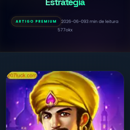
Estratégia
2026-06-09
3 min de leitura
ARTIGO PREMIUM
577okx