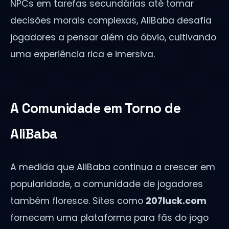
NPCs em tarefas secundárias até tomar
decisões morais complexas, AliBaba desafia
jogadores a pensar além do óbvio, cultivando
uma experiência rica e imersiva.
A Comunidade em Torno de
AliBaba
A medida que AliBaba continua a crescer em
popularidade, a comunidade de jogadores
também floresce. Sites como
207luck.com
fornecem uma plataforma para fãs do jogo