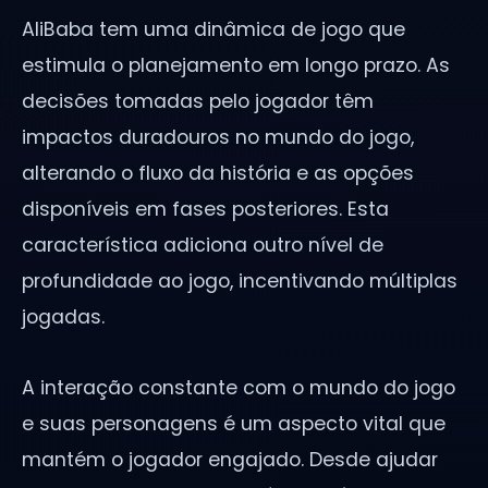
AliBaba tem uma dinâmica de jogo que
estimula o planejamento em longo prazo. As
decisões tomadas pelo jogador têm
impactos duradouros no mundo do jogo,
alterando o fluxo da história e as opções
disponíveis em fases posteriores. Esta
característica adiciona outro nível de
profundidade ao jogo, incentivando múltiplas
jogadas.
A interação constante com o mundo do jogo
e suas personagens é um aspecto vital que
mantém o jogador engajado. Desde ajudar