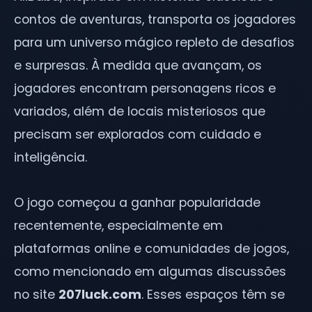
contos de aventuras, transporta os jogadores
para um universo mágico repleto de desafios
e surpresas. À medida que avançam, os
jogadores encontram personagens ricos e
variados, além de locais misteriosos que
precisam ser explorados com cuidado e
inteligência.
O jogo começou a ganhar popularidade
recentemente, especialmente em
plataformas online e comunidades de jogos,
como mencionado em algumas discussões
no site
207luck.com
. Esses espaços têm se