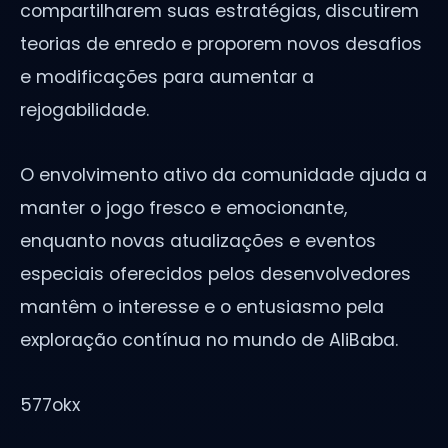
compartilharem suas estratégias, discutirem
teorias de enredo e proporem novos desafios
e modificações para aumentar a
rejogabilidade.
O envolvimento ativo da comunidade ajuda a
manter o jogo fresco e emocionante,
enquanto novas atualizações e eventos
especiais oferecidos pelos desenvolvedores
mantêm o interesse e o entusiasmo pela
exploração contínua no mundo de AliBaba.
577okx