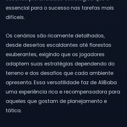
essencial para o sucesso nas tarefas mais
difíceis.
Os cenários são ricamente detalhados,
desde desertos escaldantes até florestas
exuberantes, exigindo que os jogadores
adaptem suas estratégias dependendo do
terreno e dos desafios que cada ambiente
apresenta. Essa versatilidade faz de AliBaba
uma experiência rica e recompensadora para
aqueles que gostam de planejamento e
tática.