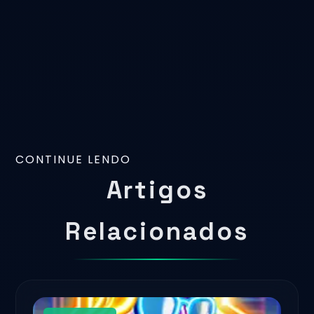
CONTINUE LENDO
Artigos
Relacionados