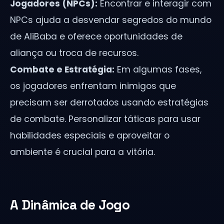
Jogadores (NPCs):
Encontrar e interagir com
NPCs ajuda a desvendar segredos do mundo
de AliBaba e oferece oportunidades de
aliança ou troca de recursos.
Combate e Estratégia:
Em algumas fases,
os jogadores enfrentam inimigos que
precisam ser derrotados usando estratégias
de combate. Personalizar táticas para usar
habilidades especiais e aproveitar o
ambiente é crucial para a vitória.
A Dinâmica de Jogo