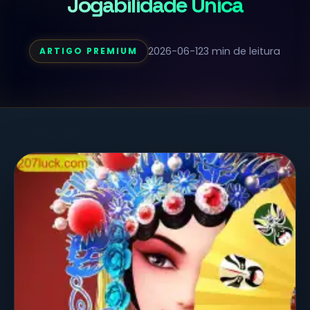
Jogabilidade Única
2026-06-12
3 min de leitura
ARTIGO PREMIUM