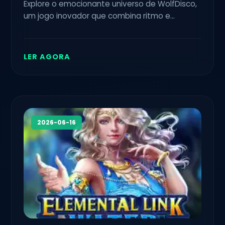
Explore o emocionante universo de WolfDisco,
um jogo inovador que combina ritmo e
estratégia com um cenário digital envolvente.
LER AGORA
2026-06-16