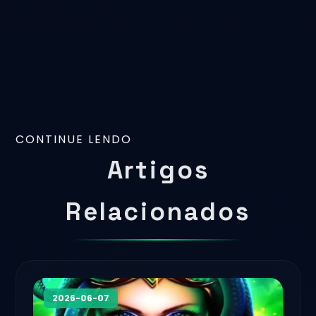
CONTINUE LENDO
Artigos
Relacionados
2026-06-07