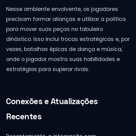
Nesse ambiente envolvente, os jogadores
precisam formar alianças e utilizar a política
para mover suas peças no tabuleiro
dinástico. Isso inclui trocas estratégicas e, por
vezes, batalhas épicas de dança e música,
onde o jogador mostra suas habilidades e
estratégias para superar rivais.
Conexões e Atualizações
Recentes