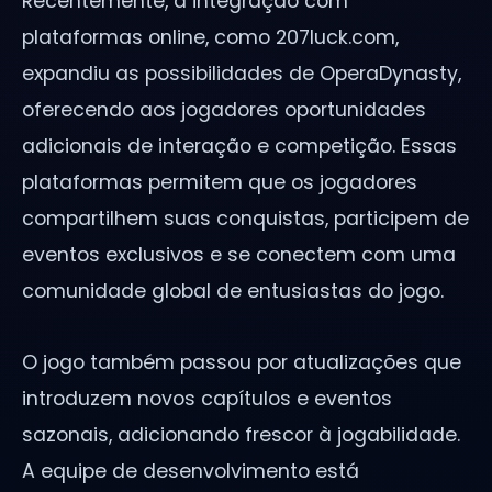
Recentemente, a integração com
plataformas online, como 207luck.com,
expandiu as possibilidades de OperaDynasty,
oferecendo aos jogadores oportunidades
adicionais de interação e competição. Essas
plataformas permitem que os jogadores
compartilhem suas conquistas, participem de
eventos exclusivos e se conectem com uma
comunidade global de entusiastas do jogo.
O jogo também passou por atualizações que
introduzem novos capítulos e eventos
sazonais, adicionando frescor à jogabilidade.
A equipe de desenvolvimento está