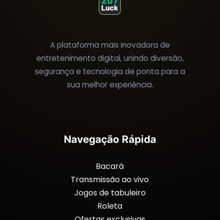
A plataforma mais inovadora de
entretenimento digital, unindo diversão,
segurança e tecnologia de ponta para a
sua melhor experiência.
Navegação Rápida
Bacará
Transmissão ao vivo
Jogos de tabuleiro
Roleta
Ofertas exclusivas