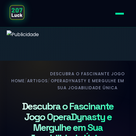
DESCUBRA O FASCINANTE JOGO
HOME
/
ARTIGOS
/
OPERADYNASTY E MERGULHE EM
SUA JOGABILIDADE ÚNICA
Descubra o Fascinante
Jogo OperaDynasty e
Mergulhe em Sua