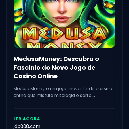
MedusaMoney: Descubra o
Fascínio do Novo Jogo de
Casino Online
MedusaMoney é um jogo inovador de cassino
online que mistura mitologia e sorte.
Idealizado para encantar jogadores
contemporâneos, oferece uma experiência
única em jogabilidade e recompensa.
LER AGORA
jdb808.com