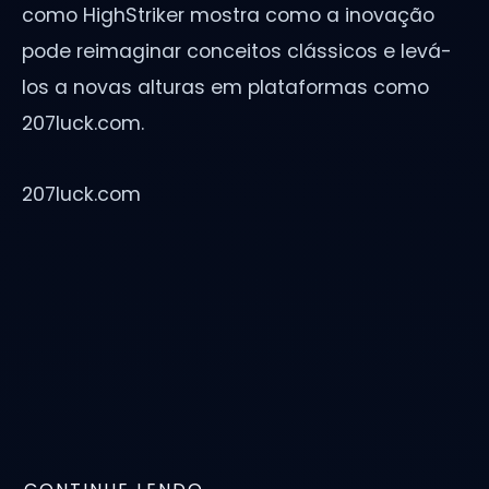
como HighStriker mostra como a inovação
pode reimaginar conceitos clássicos e levá-
los a novas alturas em plataformas como
207luck.com.
207luck.com