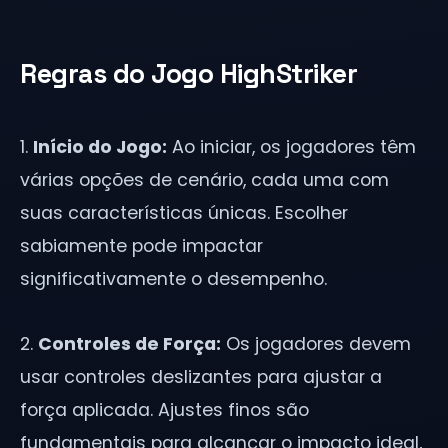
Regras do Jogo HighStriker
1.
Início do Jogo:
Ao iniciar, os jogadores têm
várias opções de cenário, cada uma com
suas características únicas. Escolher
sabiamente pode impactar
significativamente o desempenho.
2.
Controles de Força:
Os jogadores devem
usar controles deslizantes para ajustar a
força aplicada. Ajustes finos são
fundamentais para alcançar o impacto ideal,