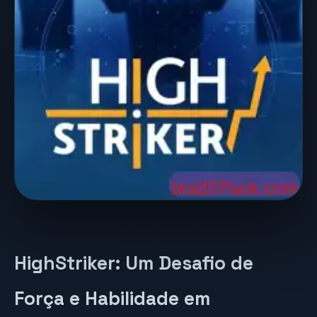
HighStriker: Um Desafio de
Força e Habilidade em