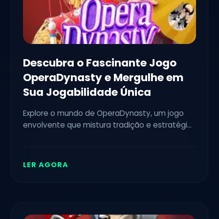
577okx
Descubra o Fascinante Jogo
OperaDynasty e Mergulhe em
Sua Jogabilidade Única
Explore o mundo de OperaDynasty, um jogo
envolvente que mistura tradição e estratégia,
com uma introdução instigante às suas regras
e dinâmica.
LER AGORA