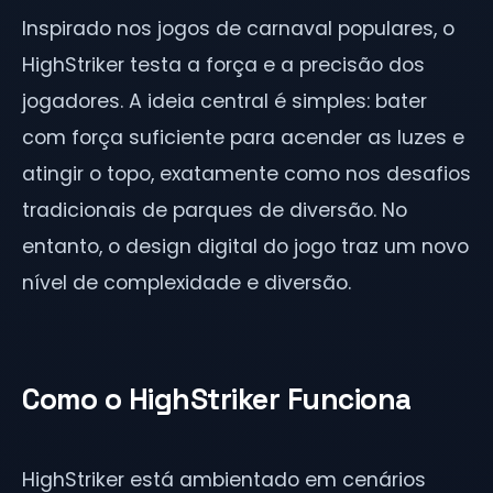
Inspirado nos jogos de carnaval populares, o
HighStriker testa a força e a precisão dos
jogadores. A ideia central é simples: bater
com força suficiente para acender as luzes e
atingir o topo, exatamente como nos desafios
tradicionais de parques de diversão. No
entanto, o design digital do jogo traz um novo
nível de complexidade e diversão.
Como o HighStriker Funciona
HighStriker está ambientado em cenários