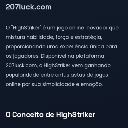
207luck.com
O "HighStriker" é um jogo online inovador que
mistura habilidade, força e estratégia,
proporcionando uma experiência única para
os jogadores. Disponível na plataforma
207luck.com, o HighStriker vem ganhando
popularidade entre entusiastas de jogos
online por sua simplicidade e emoção.
O Conceito de HighStriker