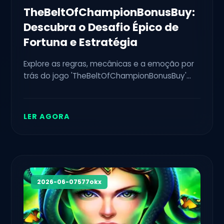
TheBeltOfChampionBonusBuy:
Descubra o Desafio Épico de
Fortuna e Estratégia
Explore as regras, mecânicas e a emoção por
trás do jogo 'TheBeltOfChampionBonusBuy'
com foco em eventos atuais.
LER AGORA
2026-06-07
577okx