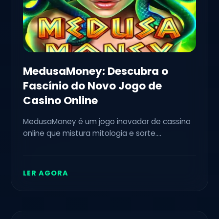
MedusaMoney: Descubra o
Fascínio do Novo Jogo de
Casino Online
MedusaMoney é um jogo inovador de cassino
online que mistura mitologia e sorte.
Idealizado para encantar jogadores
contemporâneos, oferece uma experiência
única em jogabilidade e recompensa.
LER AGORA