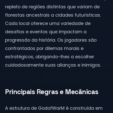
repleto de regiões distintas que variam de
florestas ancestrais a cidades futurísticas.
Cada local oferece uma variedade de
desafios e eventos que impactam a
progressão da história. Os jogadores são
confrontados por dilemas morais e
estratégicos, obrigando-lhes a escolher
cuidadosamente suas alianças e inimigos.
Principais Regras e Mecânicas
A estrutura de GodofWarM é construída em