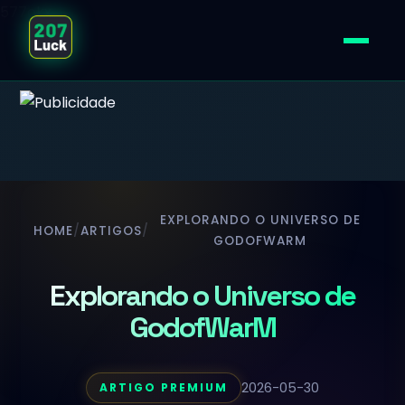
577okx
EXPLORANDO O UNIVERSO DE
HOME
/
ARTIGOS
/
GODOFWARM
Explorando o Universo de
GodofWarM
2026-05-30
ARTIGO PREMIUM