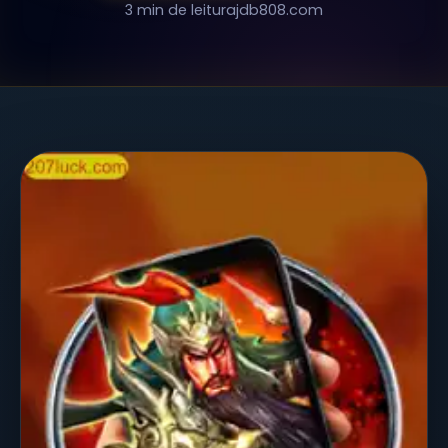
3 min de leitura
jdb808.com