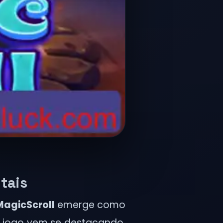
tais
MagicScroll
emerge como
e jogo vem se destacando,