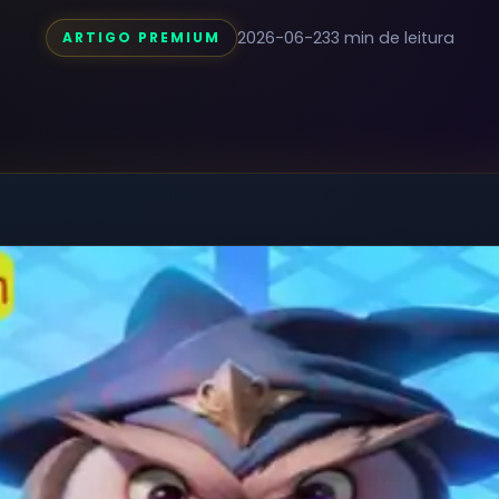
2026-06-23
3 min de leitura
ARTIGO PREMIUM