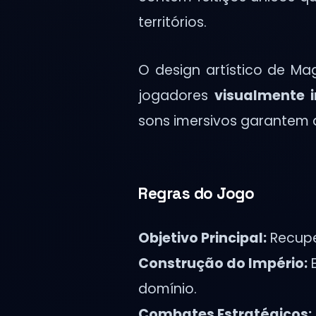
territórios.
O design artístico de Ma
jogadores
visualmente i
sons imersivos garantem q
Regras do Jogo
Objetivo Principal:
Recupe
Construção do Império:
E
domínio.
Combates Estratégicos: