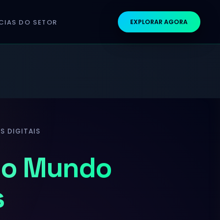
CIAS DO SETOR
EXPLORAR AGORA
 DIGITAIS
 no Mundo
s