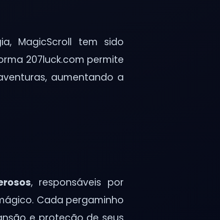
a, MagicScroll tem sido
forma
207luck.com
permite
aventuras, aumentando a
erosos
, responsáveis por
 mágico. Cada pergaminho
pansão e proteção de seus