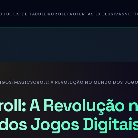
O
JOGOS DE TABULEIRO
ROLETA
OFERTAS EXCLUSIVAS
NOTÍ
IGOS
/
MAGICSCROLL: A REVOLUÇÃO NO MUNDO DOS JOGOS
oll: A Revolução
dos Jogos Digitai