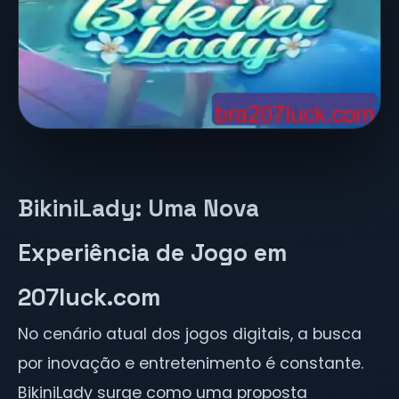
BikiniLady: Uma Nova
Experiência de Jogo em
207luck.com
No cenário atual dos jogos digitais, a busca
por inovação e entretenimento é constante.
BikiniLady surge como uma proposta