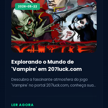
2026-05-22
Explorando o Mundo de
'Vampire' em 207luck.com
Descubra a fascinante atmosfera do jogo
'Vampire' no portal 207luck.com, conheça suas
regras e como a introdução de novos eventos
atuais torna a experiência de jogo ainda mais
envolvente.
LER AGORA