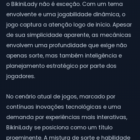
o BikiniLady não é exceção. Com um tema
envolvente e uma jogabilidade dinâmica, o
jogo captura a atenção logo de início. Apesar
de sua simplicidade aparente, as mecânicas
envolvem uma profundidade que exige não
apenas sorte, mas também inteligência e
planejamento estratégico por parte dos
jogadores.
No cenário atual de jogos, marcado por
contínuas inovações tecnológicas e uma
demanda por experiências mais interativas,
BikiniLady se posiciona como um título
proeminente. A mistura de sorte e habilidade